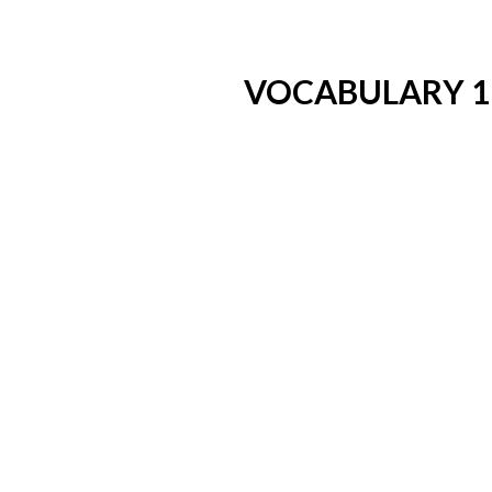
VOCABULARY 1
VOCABULARY 2
HOT SWING CLU
SAFEGUARDING
REGALA UN PO DI SW