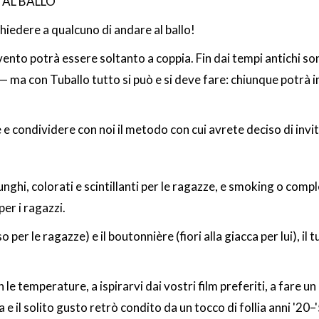
O AL BALLO
hiedere a qualcuno di andare al ballo!
evento potrà essere soltanto a coppia. Fin dai tempi antichi son
 — ma con Tuballo tutto si può e si deve fare: chiunque potrà 
 condividere con noi il metodo con cui avrete deciso di invi
lunghi, colorati e scintillanti per le ragazze, e smoking o comp
per i ragazzi.
o per le ragazze) e il boutonnière (fiori alla giacca per lui), i
e temperature, a ispirarvi dai vostri film preferiti, a fare un 
 e il solito gusto retrò condito da un tocco di follia anni '2