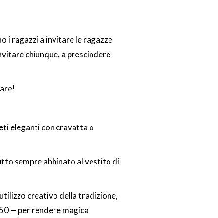
o i ragazzi a invitare le ragazze
invitare chiunque, a prescindere
tare!
leti eleganti con cravatta o
l tutto sempre abbinato al vestito di
utilizzo creativo della tradizione,
0–'50 — per rendere magica