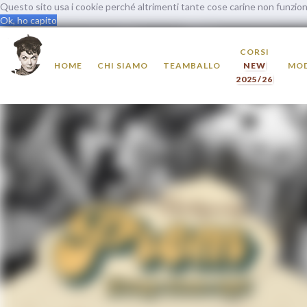
Questo sito usa i cookie perché altrimenti tante cose carine non funzi
Ok, ho capito
CORSI
HOME
CHI SIAMO
TEAMBALLO
NEW
MOD
2025/26