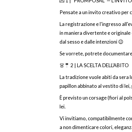
💌 1 | "PROMPOSAL" — L'INVIT
Pensate a un invito creativo per c
La registrazione e l'ingresso all'
in maniera divertente e originale
dal sesso e dalle intenzioni 😉
Se vorrete, potrete documentare e
👗🤵 2 | LA SCELTA DELL'ABITO
La tradizione vuole abiti da sera 
papillon abbinato al vestito di lei, 
È previsto un corsage (fiori al pols
lei.
Vi invitiamo, compatibilmente con l
a non dimenticare colori, eleganza